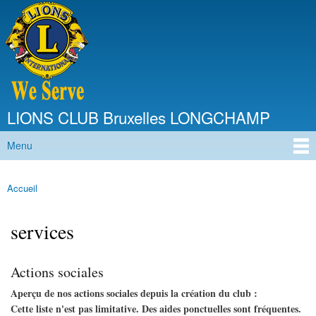
Aller au
contenu
principal
LIONS CLUB Bruxelles LONGCHAMP
Menu
Menu principal
Accueil
Vous êtes ici
services
Actions sociales
Aperçu de nos actions sociales depuis la création du club :
Cette liste n'est pas limitative. Des aides ponctuelles sont fréquentes.