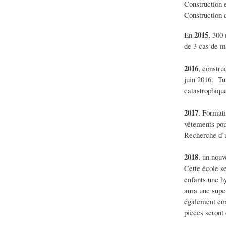
Construction
Construction d
2015
En
, 300 
de 3 cas de m
2016
, constru
juin 2016. Tur
catastrophiqu
2017
, Formati
vêtements pou
Recherche d’u
2018
, un nouv
Cette école se
enfants une h
aura une super
également con
pièces seront 