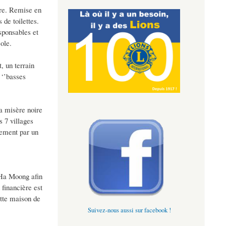
ure. Remise en
 de toilettes.
sponsables et
ole.
, un terrain
 ‘’basses
a misère noire
s 7 villages
tement par un
 Ha Moong afin
 financière est
ette maison de
Suivez-nous aussi sur facebook !