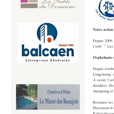
Notre action
Depuis 2009, 
l’asbl ‘’ Les
Orphelinats
Depuis octob
Longchamp, on
A savoir, l’ac
diarrhées. Des
shampoing et 
Restaurer les 
Placement d’un
Rafraîchisseme