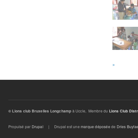
»
à Uccle, Membre du
© Lions club Bruxelles Longchamp
Lions Club Distr
Propulsé par
Drupal
| Drupal est une
marque déposée
de
Dries Buytae