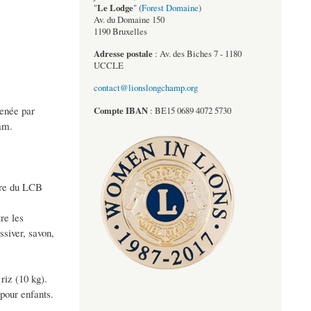
Le Lodge
"
" (
Forest Domaine
)
Av. du Domaine 150
1190 Bruxelles
Adresse postale
: Av. des Biches 7 - 1180
UCCLE
contact@lionslongchamp.org
enée par
Compte
IBAN
: BE15 0689 4072 5730
am.
bre du LCB
re les
ssiver, savon,
.
riz (10 kg).
 pour enfants.