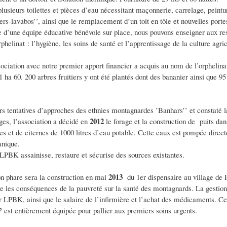
lusieurs toilettes et pièces d’eau nécessitant maçonnerie, carrelage, peint
iers-lavabos’’, ainsi que le remplacement d’un toit en tôle et nouvelles portes
e d’une équipe éducative bénévole sur place, nous pouvons enseigner aux re
rphelinat : l’hygiène, les soins de santé et l’apprentissage de la culture agric
sociation avec notre premier apport financier a acquis au nom de l’orphelinat
1 ha 60. 200 arbres fruitiers y ont été plantés dont des bananier ainsi que 95
rs tentatives d’approches des ethnies montagnardes ’Banhars’’ et constaté l
2012
ges, l’association a décidé en
le forage et la construction de puits dan
es et de citernes de 1000 litres d’eau potable. Cette eaux est pompée direc
nique.
 LPBK assainisse, restaure et sécurise des sources existantes.
2013
on phare sera la construction en mai
du 1er dispensaire au village de
re les conséquences de la pauvreté sur la santé des montagnards. La gestion
r LPBK, ainsi que le salaire de l’infirmière et l’achat des médicaments. C
² est entièrement équipée pour pallier aux premiers soins urgents.