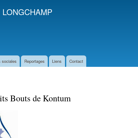
Aller au
es LONGCHAMP
contenu
principal
 sociales
Reportages
Liens
Contact
tits Bouts de Kontum