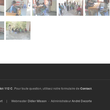
. Pour toute question, utilisez notre formulaire de
.
ict 112 C
Contact
rt
| Webmaster
Didier Misson
- Administrateur
André Decorte