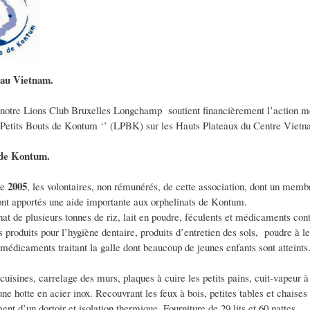
 au Vietnam.
notre Lions Club Bruxelles Longchamp soutient financièrement l’action m
 Petits Bouts de Kontum ‘’ (LPBK) sur les Hauts Plateaux du Centre Vietn
 de Kontum.
2005
re
, les volontaires, non rémunérés, de cette association, dont un mem
t apportés une aide importante aux orphelinats de Kontum.
hat de plusieurs tonnes de riz, lait en poudre, féculents et médicaments cont
 produits pour l’hygiène dentaire, produits d’entretien des sols, poudre à le
médicaments traitant la galle dont beaucoup de jeunes enfants sont atteints
cuisines, carrelage des murs, plaques à cuire les petits pains, cuit-vapeur à 
e hotte en acier inox. Recouvrant les feux à bois, petites tables et chaises
nt d’un dortoir et isolation thermique. Fourniture de 29 lits et 60 nattes.