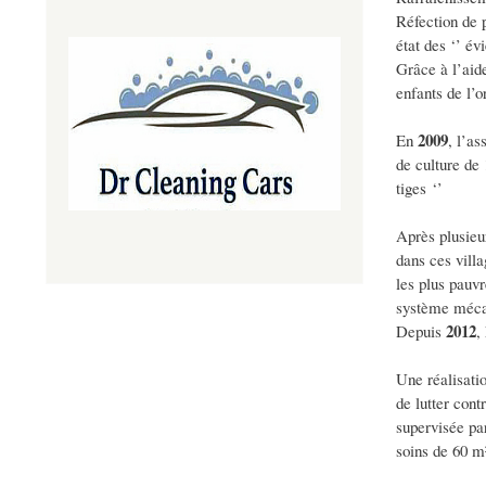
Réfection de p
état des ‘’ év
Grâce à l’aid
enfants de l’o
2009
En
, l’as
de culture de 
tiges ‘’
Après plusieu
dans ces villa
les plus pauvr
système méca
2012
Depuis
,
Une réalisati
de lutter cont
supervisée pa
soins de 60 m