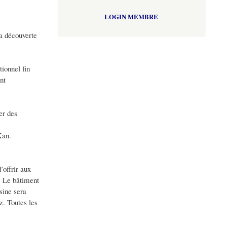
LOGIN MEMBRE
la découverte
ionnel fin
nt
er des
Kan.
’offrir aux
. Le bâtiment
sine sera
z. Toutes les