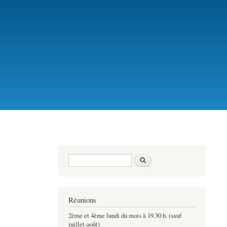
Formulaire de recherche
Rechercher
Réunions
2ème et 4ème lundi du mois à 19.30 h. (sauf
juillet-août)