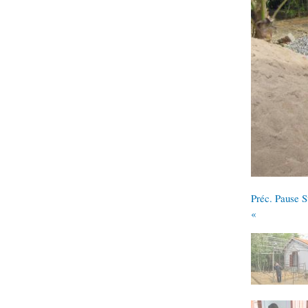
Préc.
Pause
S
«