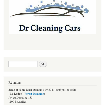
Formulaire de recherche
Rechercher
Réunions
2ème et 4ème lundi du mois à 19.30 h. (sauf juillet-août)
Le Lodge
"
" (
Forest Domaine
)
Av. du Domaine 150
1190 Bruxelles