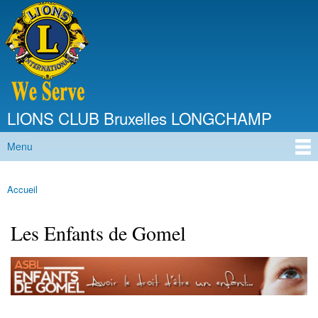
Aller au
contenu
principal
LIONS CLUB Bruxelles LONGCHAMP
Menu
Menu principal
Accueil
Vous êtes ici
Les Enfants de Gomel